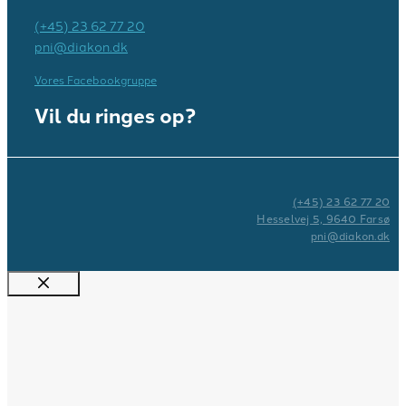
(+45) 23 62 77 20
pni@diakon.dk
Vores Facebookgruppe
Vil du ringes op?
(+45) 23 62 77 20
Hesselvej 5, 9640 Farsø
pni@diakon.dk
Luk