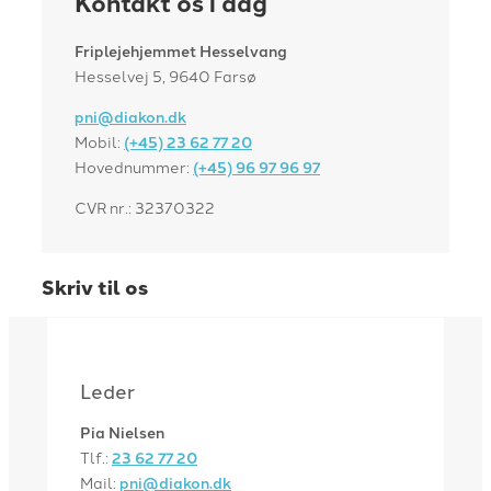
Kontakt os i dag
Friplejehjemmet Hesselvang
Hesselvej 5, 9640 Farsø
pni@diakon.dk
Mobil:
(+45) 23 62 77 20
Hovednummer:
(+45) 96 97 96 97
CVR nr.: 32370322
Skriv til os
Leder
Pia Nielsen
Tlf.:
23 62 77 20
Mail:
pni@diakon.dk