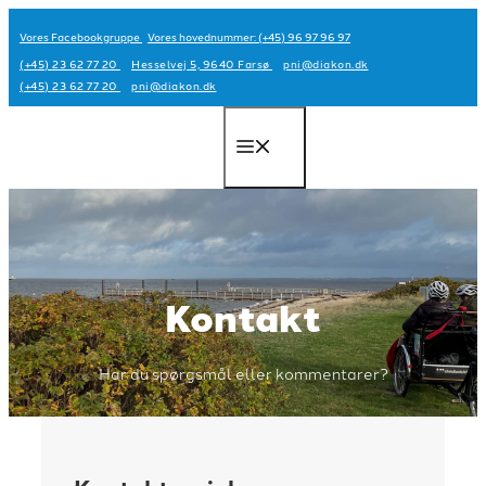
Hop
Vores Facebookgruppe
Vores hovednummer: (+45) 96 97 96 97
til
(+45) 23 62 77 20
Hesselvej 5, 9640 Farsø
pni@diakon.dk
indhold
(+45) 23 62 77 20
pni@diakon.dk
Menu
Kontakt
Har du spørgsmål eller kommentarer?