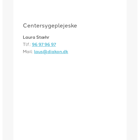
Centersygeplejeske
Laura Stæhr
Tlf.:
96 97 96 97
Mail:
laus@diakon.dk