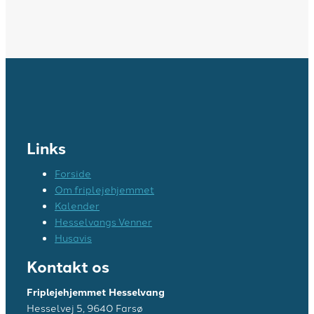
Links
Forside
Om friplejehjemmet
Kalender
Hesselvangs Venner
Husavis
Kontakt os
Friplejehjemmet Hesselvang
Hesselvej 5, 9640 Farsø