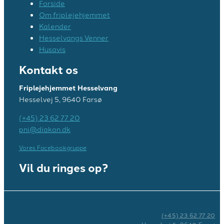
Forside
Om friplejehjemmet
Kalender
Hesselvangs Venner
Husavis
Kontakt os
Friplejehjemmet Hesselvang
Hesselvej 5, 9640 Farsø
(+45) 23 62 77 20
pni@diakon.dk
Vores Facebookgruppe
Vil du ringes op?
(+45) 23 62 77 20