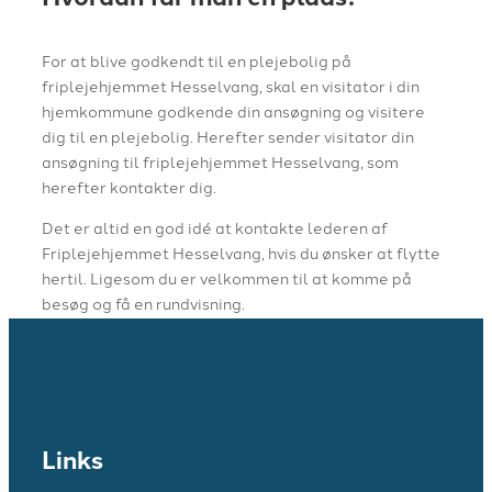
For at blive godkendt til en plejebolig på
friplejehjemmet Hesselvang, skal en visitator i din
hjemkommune godkende din ansøgning og visitere
dig til en plejebolig. Herefter sender visitator din
ansøgning til friplejehjemmet Hesselvang, som
herefter kontakter dig.
Det er altid en god idé at kontakte lederen af
Friplejehjemmet Hesselvang, hvis du ønsker at flytte
hertil. Ligesom du er velkommen til at komme på
besøg og få en rundvisning.
Links