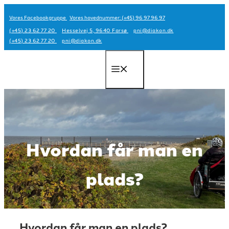
Hop
Vores Facebookgruppe
Vores hovednummer: (+45) 96 97 96 97
til
(+45) 23 62 77 20
Hesselvej 5, 9640 Farsø
pni@diakon.dk
indhold
(+45) 23 62 77 20
pni@diakon.dk
Menu
Hvordan får man en
plads?
Hvordan får man en plads?